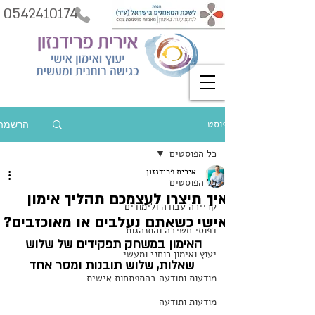
0542410174
פוסט
הרשמה
כל הפוסטים
אירית פרידנזון
כל הפוסטים
איך תיצרו לעצמכם תהליך אימון
קריירה עבודה ולימודים
אישי כשאתם נעלבים או מאוכזבים?
דפוסי חשיבה והתנהגות
האימון במשחק תפקידים של שלוש 
יעוץ ואימון רוחני ומעשי
שאלות, שלוש תובנות ומסר אחד
מודעות ותודעה בהתפתחות אישית
מודעות ותודעה