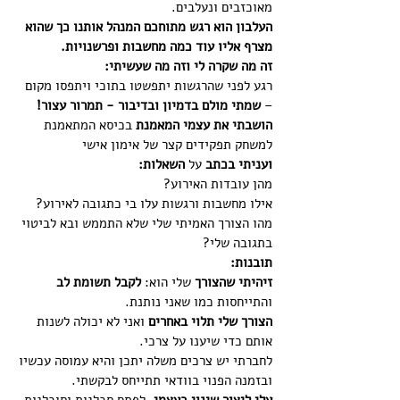
מאוכזבים ונעלבים. 
העלבון הוא רגש מתוחכם המנהל אותנו כך שהוא 
מצרף אליו עוד כמה מחשבות ופרשנויות.
זה מה שקרה לי וזה מה שעשיתי:
רגע לפני שהרגשות יתפשטו בתוכי ויתפסו מקום 
– 
שמתי מולם בדמיון ובדיבור - תמרור עצור!
הושבתי את עצמי המאמנת
 בכיסא המתאמנת 
למשחק תפקידים קצר של אימון אישי 
ועניתי בכתב
 על 
השאלות:
מהן עובדות האירוע?
אילו מחשבות ורגשות עלו בי כתגובה לאירוע?
מהו הצורך האמיתי שלי שלא התממש ובא לביטוי 
בתגובה שלי?
תובנות:
זיהיתי שהצורך
 שלי הוא: 
לקבל תשומת לב
והתייחסות כמו שאני נותנת.
הצורך שלי תלוי באחרים
 ואני לא יכולה לשנות 
אותם כדי שיענו על צרכי.
לחברתי יש צרכים משלה יתכן והיא עמוסה עכשיו 
ובזמנה הפנוי בוודאי תתייחס לבקשתי. 