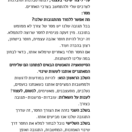
עלי ליצור שינוי בעצמי,
 לפתח סבלנות וסובלנות 
לצרכים שלי ולהתחשב בצרכי האחרים. 
מסר:
מה אפשר ללמוד מהתגובות שלנו?
בכל תגובה שלנו יש מסר של צורך לא ממומש 
בתוכנו. מין זעקה פנימית לחסר שרוצה להתמלא. 
זה יכול להיות חוסר אהבה עצמית, חוסר ביטחון, 
רצון בהכרה ועוד. 
אם החסר תלוי באחרים שימלאו אותו, כדאי לבחון 
במה עלינו להשתנות. 
הסיטואציה והאנשים הבאים לפתחנו הם שליחים 
המאתגרים אותנו לעשות שינוי
. 
השלב הראשון הוא:
  להיות במודעות לרגשות 
ולמחשבות המציפים אותנו כשאנחנו כועסים, 
נעלבים, מתעצבנים, מאשימים, 
לנשום, לעצור
! 
לענות על השאלות
: עובדות-פרשנות-תגובה 
כצורך.
בשלב השני
 נזהה את הצורך החסר, זה שדרך 
התגובה שלנו אנו מביעים אותו.
בשלב השלישי
 נוכל לבחור למלא את החסר דרך 
שינוי האמונות, המחשבות, התגובה ואופן 