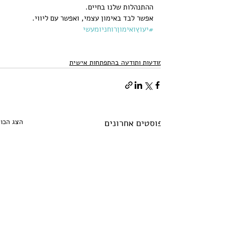
ההתנהלות שלנו בחיים.
אפשר לבד באימון עצמי, ואפשר עם ליווי.
#יעוץואימוןרוחניומעשי
מודעות ותודעה בהתפתחות אישית
פוסטים אחרונים
הצג הכול