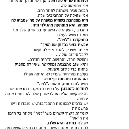
ועוצמות שהיא לא רואה
, אך בשיחה הן מתגלות.
אני מחמיאה לה.
הבעת פניה משתנה לחיוך רחב.
אני שואלת על התחביבים שלה.
היא מתלהבת כשהיא מספרת על מה שמביא לה 
שמחה. היא מופתעת מהגילוי הזה. 
התנדבי, הצעתי לה השפיעי בכישרון שלך תני 
ממנו בשפע לעולם.
התמקדנו ב"למה".
עכשיו בואי נבדוק את האיך"
אז זהו שצריך להתניע – להתקשר
לקבל סירוב אולי...
והחשק יורד, ותחושת הדחיה חוזרת. 
והיא שוב מתכנסת ומחליטה שאין לה מספיק 
כוחות כדי ליזום ולפעול,
נעלבת מהדחיה שעדין לא הייתה אפילו.
ואז אנחנו 
פותחות דף חדש
מפעילות ומחזקות את ה"למה"
לומדות להתבונן
 על הסירוב מנקודת מבט חדשה
זה לא קשור אליה או לכישרון שלה לא דוחים אותה 
עצמה.
יש צרכים למקומות ההתנדבות,יש עובדות ויש 
פרשנויות
לומדות ליצור קשרים כשה"למה" מלווה כל הזמן 
את ה"איך"
יש לנו בחירה והיא שלנו,
לחיות חיים מתוך הישרדות וקורבנות: להאשים את 