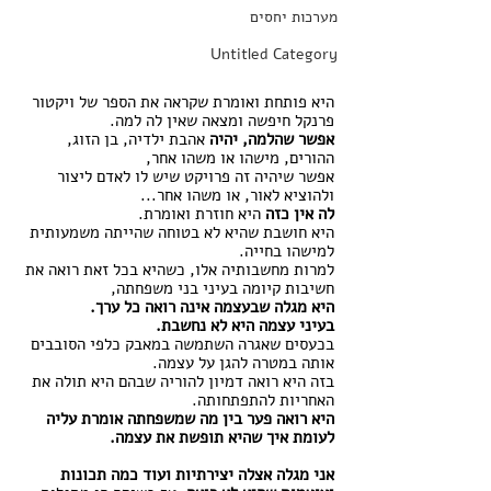
מערכות יחסים
Untitled Category
היא פותחת ואומרת שקראה את הספר של ויקטור 
פרנקל חיפשה ומצאה שאין לה למה.
אפשר שהלמה, יהיה 
אהבת ילדיה, בן הזוג, 
ההורים, מישהו או משהו אחר, 
אפשר שיהיה זה פרויקט שיש לו לאדם ליצור 
ולהוציא לאור, או משהו אחר...
לה אין כזה
 היא חוזרת ואומרת. 
היא חושבת שהיא לא בטוחה שהייתה משמעותית 
למישהו בחייה. 
למרות מחשבותיה אלו, כשהיא בכל זאת רואה את 
חשיבות קיומה בעיני בני משפחתה, 
היא מגלה שבעצמה אינה רואה כל ערך. 
בעיני עצמה היא לא נחשבת. 
בכעסים שאגרה השתמשה במאבק כלפי הסובבים 
אותה במטרה להגן על עצמה. 
בזה היא רואה דמיון להוריה שבהם היא תולה את 
האחריות להתפתחותה. 
היא רואה פער בין מה שמשפחתה אומרת עליה 
לעומת איך שהיא תופשת את עצמה. 
אני מגלה אצלה יצירתיות ועוד כמה תכונות 