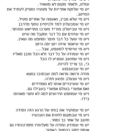
שולט, ולאחר מקום לא משאיר.
יש מי שלוקח אחריות על מעשיו ומפיק לעתיד את 
המיטב.
ויש מי שלא מבין, ואשמה על אחרים מטיל.
יש מי שמכשלון למד ולניסיון נוסף מדרבן
ויש מי שכישלון מוריד מערכו מתייאש ומוותר.
יש מי שזורם עם כל דבר ומקבל מה שיש
ויש מי שעל כל דבר חופר ומחפש מה שאין.
יש מי שיאמר איזה יום יפה היום
ויש מי שיוסיף למשפט, אבל....
יש מי שמודה על כל דבר ולא הכל מובן מאליו
ויש מי שחושב שמגיע לו הכל
כי, כך צריך להיות.
יש מי שכשנפגע
מודה ורואה מראה למה שבתוכו נמצא
ויש מי שנעלב ופוגע חזרה.
יש מי ששינויים אותו לא מפחידים
ואם אפשרי בעולם אפשרי בשבילו גם.
ויש מי שמחפש תירוצים למה לא וחצי תאוותו 
בידו.
יש מי שמוקיר את כוחו של הרגע הזה ומודה 
ויש מי שבמקום לחוות את העכשיו
חושב על אחר כך ומחר.
יש מי שמודע ומודה על מעלותיו וחסרונותיו גם
אותם יתקן בהמשך כאתגר.