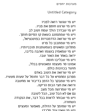
מערכות יחסים
Untitled Category
יש מי שגשר רואה לפניו
ויש מי שרגש חוסם את פניו.
יש מי שבדרך הולך שמח וטוב לב
ויש מי שמתמוגג כשאת קו הסיום חותך.
יש מי שרואה הזדמנויות כפוטנציאל,
ויש מי שמתכנן כל פרט 
מתלונן ומאשים כשמשתנות תוכניותיו.
יש מי שמאמין בעצמו ואהבה בליבו, 
יראה באחר את האור שבו.
ויש מי שבליבו חומה 
אמונו סר מעצמו ומאנשים בכלל,
חושד בכוונות כולם.
יש מי שרואה את הטוב באדם
מפרגן ומחמיא על כל דבר וחומל על טעות מעשיו.
ויש מי שמבקר כל הזמן בדיבור או מחשבה
ורואה את חצי הכוס הריקה.
יש מי שמרוצה מכל מצב
גם אם לא הכל טוב, הכל לטובה
ויש מי שבוחר לראות בכל דבר, את הנקודה 
השחורה.
יש מי שסומך על הזולת, מאפשר ומעצים
ויש מי שאין עוד מלבדו, 